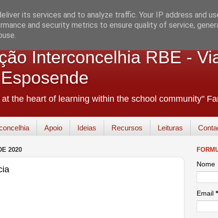
liver its services and to analyze traffic. Your IP address and u
rmance and security metrics to ensure quality of service, gene
buse.
ão Interconcelhia RBE - Vi
+ Esposende
e at the heart of learning within the school community" 
concelhia
Apoio
Ideias
Recursos
Leituras
Conta
DE 2020
FORMU
Nome
cia
Email
*