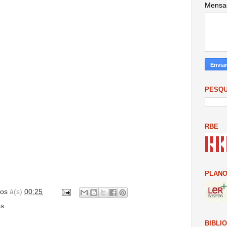
Mens
PESQU
RBE
PLANO
os
à(s)
00:25
es
BIBLI