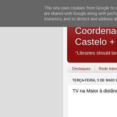
This site uses cookies from Google to de
are shared with Google along with perfo
statistics, and to detect and address a
Coordenaç
Castelo 
"Libraries should b
Destaques
Rede Inter
TERÇA-FEIRA, 5 DE MAIO 
TV na Maior à distân