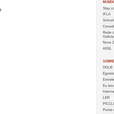
MUND
Stay co
o
IFLA
School
Canadi
Rede d
Galicia
Nova Z
ASSL
SOBRE
DGLB
Egoist
Entrele
Eu lei
Intern
LER
PICCL
Portal 