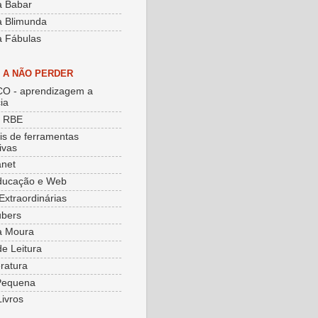
a Babar
a Blimunda
a Fábulas
S A NÃO PERDER
O - aprendizagem a
ia
e RBE
ais de ferramentas
ivas
net
ducação e Web
Extraordinárias
ubers
a Moura
de Leitura
eratura
Pequena
Livros