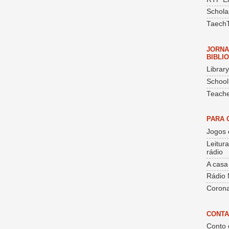
Schola
Taech
JORNA
BIBLI
Librar
School
Teache
PARA 
Jogos 
Leitur
rádio
A casa
Rádio 
Corona
CONTA
Conto 