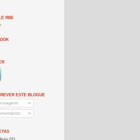
E RBE
BOOK
ER
REVER ESTE BLOGUE
nsagens
mentários
ETAS
livro
(1)