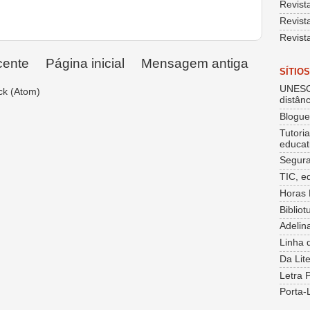
Revist
Revist
Revist
cente
Página inicial
Mensagem antiga
SÍTIO
UNESC
ck (Atom)
distânc
Blogu
Tutori
educat
Segura
TIC, e
Horas 
Bibliot
Adelin
Linha 
Da Lit
Letra 
Porta-