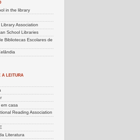
O
ol in the library
 Library Association
an School Libraries
e Bibliotecas Escolares de
elândia
 A LEITURA
a
r
o em casa
ational Reading Association
E
da Literatura