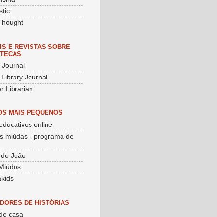
stic
Thought
IS E REVISTAS SOBRE
OTECAS
y Journal
 Library Journal
r Librarian
OS MAIS PEQUENOS
educativos online
as miúdas - programa de
 do João
Miúdos
kids
DORES DE HISTÓRIAS
de casa