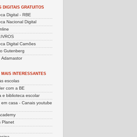
S DIGITAIS GRATUITOS
eca Digital - RBE
eca Nacional Digital
nline
LIVROS
teca Digital Camões
to Gutenberg
o Adamastor
 MAIS INTERESSANTES
às escolas
er com a BE
 e biblioteca escolar
 em casa - Canais youtube
Academy
 Planet
nsina