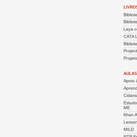
LIVRO
Bibliot
Bibliot
Leya o
CATA 
Biblio
Projec
Projet
AULAS
Apoio 
Aprend
Cidania
Estudo
ME
Khan 
Lesson
MILD
RTP E