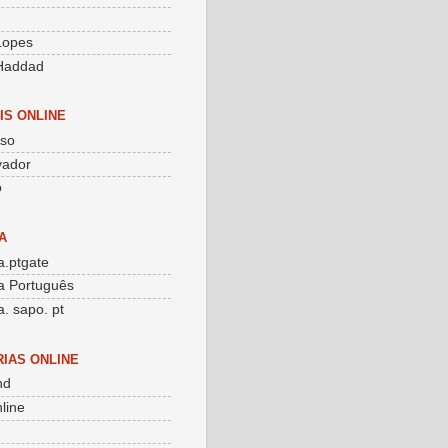
g
 Lopes
Haddad
IS ONLINE
sso
vador
o
A
.ptgate
a Português
. sapo. pt
RIAS ONLINE
nd
line