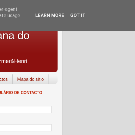
ser-agent
rate usage
LEARN MORE
GOT IT
ana do
Farmer&Henri
ctos
Mapa do sítio
LÁRIO DE CONTACTO