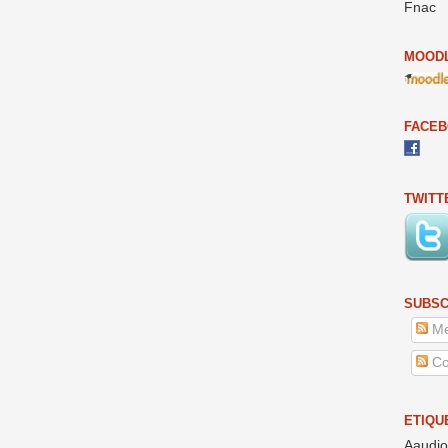
Fnac
MOODL
FACE
TWITT
SUBSC
Me
Co
ETIQU
Aaudio