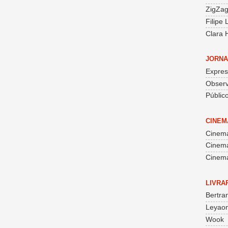
ZigZa
Filipe
Clara 
JORNA
Expre
Obser
Públic
CINEM
Cinema
Cinem
Cinema
LIVRA
Bertra
Leyaon
Wook