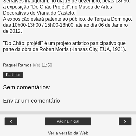
Serralves inauguram, no dia 15 de dezembro, pelas 18h30,
a exposição "Do Chão Projétil”
,
no Museu de Artes
Decorativas de Viana do Castelo
.
A exposição estará patente ao público, de Terça a Domingo,
das 10h00-13h00 / 15h00-18h00, até ao dia 06 de Janeiro
de 2012.
"Do Chão: projétil"
é um projeto artístico participativo que
parte da obra de Robert Morris (Kansas City, EUA, 1931).
Raquel Ramos
à(s)
11:50
Partilhar
Sem comentários:
Enviar um comentário
‹
›
Página inicial
Ver a versão da Web