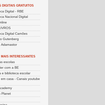
S DIGITAIS GRATUITOS
eca Digital - RBE
eca Nacional Digital
nline
LIVROS
teca Digital Camões
to Gutenberg
o Adamastor
 MAIS INTERESSANTES
às escolas
er com a BE
 e biblioteca escolar
 em casa - Canais youtube
Academy
 Planet
nsina