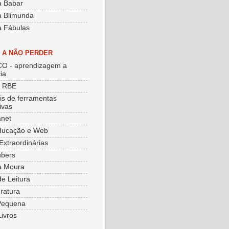
a Babar
a Blimunda
a Fábulas
S A NÃO PERDER
O - aprendizagem a
ia
e RBE
ais de ferramentas
ivas
net
ducação e Web
Extraordinárias
ubers
a Moura
de Leitura
eratura
Pequena
Livros