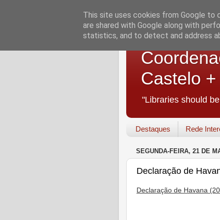
This site uses cookies from Google to de
are shared with Google along with perfo
statistics, and to detect and address a
Coordenaç
Castelo 
"Libraries should b
Destaques
Rede Inter
SEGUNDA-FEIRA, 21 DE MA
Declaração de Havana
Declaração de Havana (201