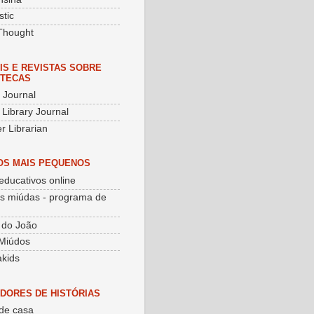
stic
Thought
IS E REVISTAS SOBRE
OTECAS
y Journal
 Library Journal
r Librarian
OS MAIS PEQUENOS
educativos online
as miúdas - programa de
 do João
Miúdos
kids
DORES DE HISTÓRIAS
de casa