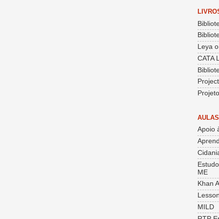
LIVRO
Bibliot
Bibliot
Leya o
CATA 
Biblio
Projec
Projet
AULAS
Apoio 
Aprend
Cidania
Estudo
ME
Khan 
Lesson
MILD
RTP E