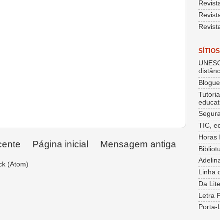
Revist
Revist
Revist
SÍTIO
UNESC
distânc
Blogu
Tutori
educat
Segura
TIC, e
Horas 
cente
Página inicial
Mensagem antiga
Bibliot
Adelin
ck (Atom)
Linha 
Da Lit
Letra 
Porta-