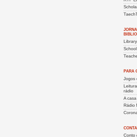
Schola
Taech
JORNA
BIBLI
Librar
School
Teache
PARA 
Jogos 
Leitur
rádio
A casa
Rádio 
Corona
CONTA
Conto 