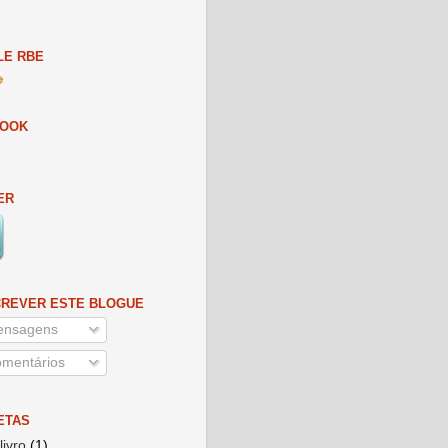
E RBE
BOOK
ER
REVER ESTE BLOGUE
nsagens
mentários
ETAS
livro
(1)