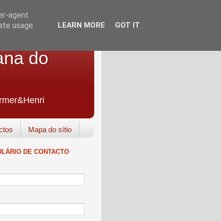
ser-agent
rate usage
LEARN MORE
GOT IT
ana do
Farmer&Henri
ctos
Mapa do sítio
LÁRIO DE CONTACTO