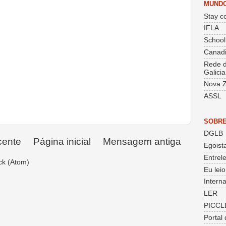
MUND
Stay co
IFLA
School
Canadi
Rede d
Galicia
Nova Z
ASSL
SOBRE
DGLB
cente
Página inicial
Mensagem antiga
Egoist
Entrele
ck (Atom)
Eu lei
Intern
LER
PICCL
Portal 