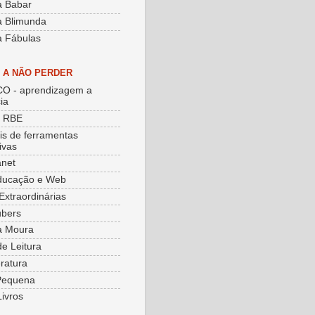
a Babar
a Blimunda
a Fábulas
S A NÃO PERDER
O - aprendizagem a
ia
e RBE
ais de ferramentas
ivas
net
ducação e Web
Extraordinárias
ubers
a Moura
de Leitura
eratura
Pequena
Livros