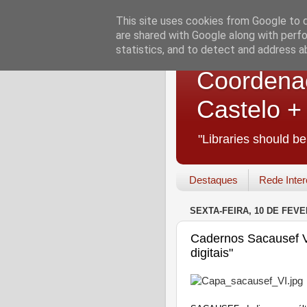
This site uses cookies from Google to de
are shared with Google along with perfo
statistics, and to detect and address a
Coordenaç
Castelo 
"Libraries should b
Destaques
Rede Inter
SEXTA-FEIRA, 10 DE FEVE
Cadernos Sacausef VI
digitais"