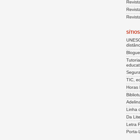
Revist
Revist
Revist
SÍTIO
UNESC
distânc
Blogu
Tutori
educat
Segura
TIC, e
Horas 
Bibliot
Adelin
Linha 
Da Lit
Letra 
Porta-