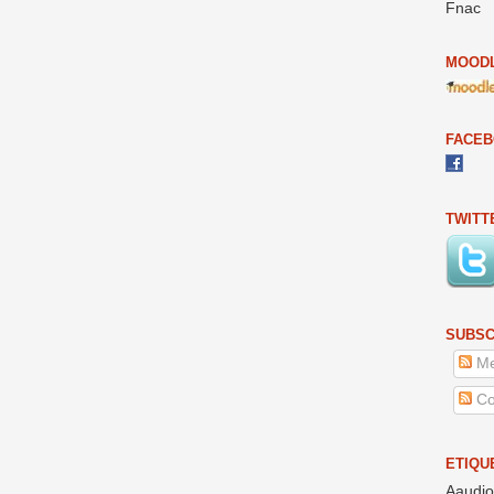
Fnac
MOODL
FACE
TWITT
SUBSC
Me
Co
ETIQU
Aaudio