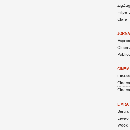
ZigZa
Filipe
Clara 
JORNA
Expre
Obser
Públic
CINEM
Cinema
Cinem
Cinema
LIVRA
Bertra
Leyaon
Wook