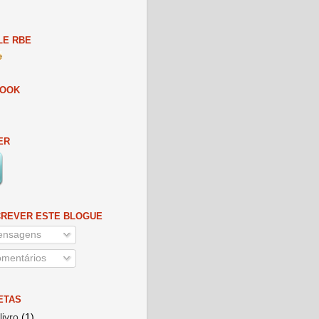
E RBE
BOOK
ER
REVER ESTE BLOGUE
nsagens
mentários
ETAS
livro
(1)