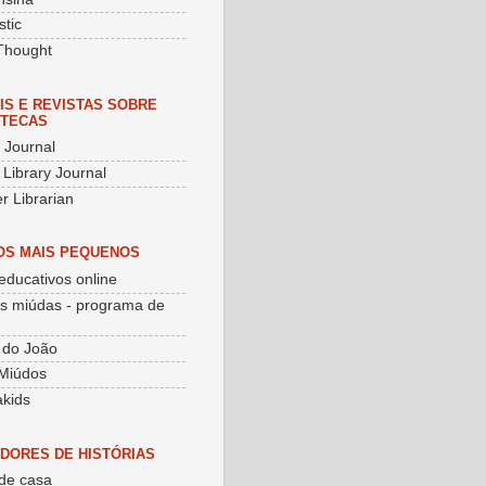
stic
Thought
IS E REVISTAS SOBRE
OTECAS
y Journal
 Library Journal
r Librarian
OS MAIS PEQUENOS
educativos online
as miúdas - programa de
 do João
Miúdos
kids
DORES DE HISTÓRIAS
de casa