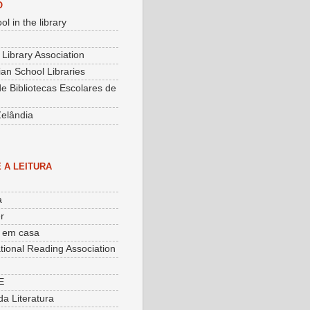
O
ol in the library
 Library Association
an School Libraries
e Bibliotecas Escolares de
elândia
 A LEITURA
a
r
o em casa
ational Reading Association
E
da Literatura