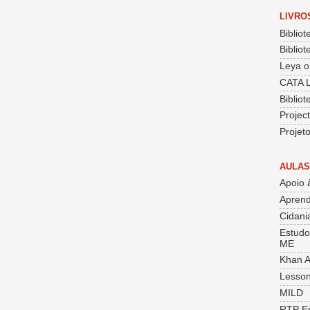
LIVRO
Bibliot
Bibliot
Leya o
CATA 
Biblio
Projec
Projet
AULAS
Apoio 
Aprend
Cidania
Estudo
ME
Khan 
Lesson
MILD
RTP E