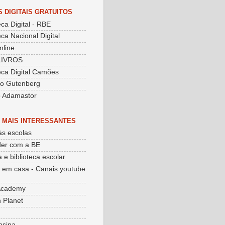
S DIGITAIS GRATUITOS
eca Digital - RBE
eca Nacional Digital
nline
LIVROS
teca Digital Camões
to Gutenberg
o Adamastor
 MAIS INTERESSANTES
às escolas
er com a BE
 e biblioteca escolar
 em casa - Canais youtube
Academy
 Planet
nsina