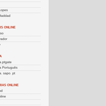
g
 Lopes
Haddad
IS ONLINE
sso
vador
o
A
.ptgate
a Português
. sapo. pt
RIAS ONLINE
nd
line