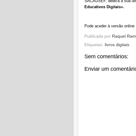
SACAUSEF, dedica a sua últ
Educativos Digitais».
Pode aceder à versão online
Publicada por
Raquel Ram
Etiquetas:
livros digitais
Sem comentários:
Enviar um comentári