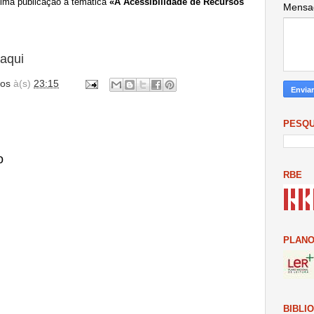
ima publicação à temática
«A Acessibilidade de Recursos
Mens
aqui
os
à(s)
23:15
PESQU
o
RBE
PLANO
BIBLI