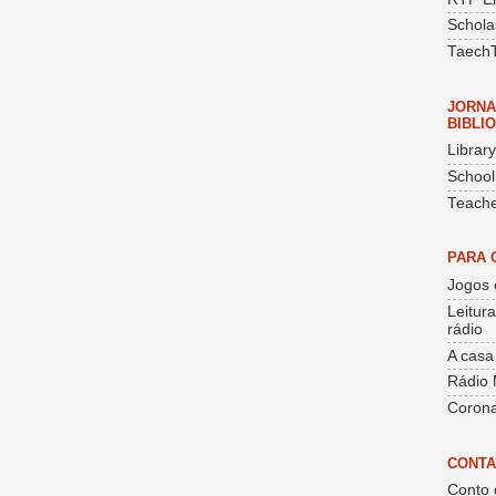
Schola
Taech
JORNA
BIBLI
Librar
School
Teache
PARA 
Jogos 
Leitur
rádio
A casa
Rádio 
Corona
CONTA
Conto 