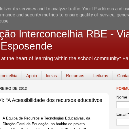
liver its services and to analyze traffic. Your IP address and u
rmance and security metrics to ensure quality of service, gene
buse.
ão Interconcelhia RBE - Vi
+ Esposende
e at the heart of learning within the school community" 
concelhia
Apoio
Ideias
Recursos
Leituras
Conta
REIRO DE 2012
FORMU
Nome
: "A Acessibilidade dos recursos educativos
Email
*
A Equipa de Recursos e Tecnologias Educativas, da
Direção-Geral da Educação, no âmbito do projeto