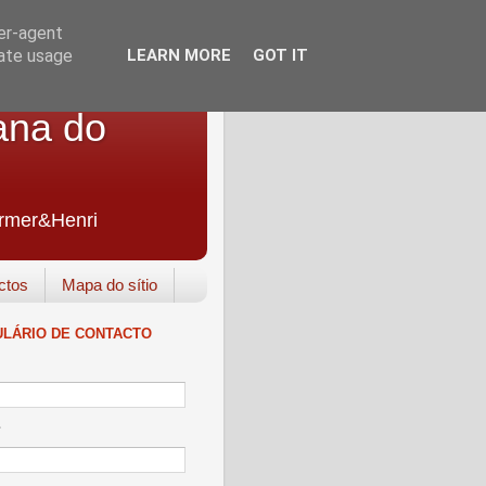
ser-agent
rate usage
LEARN MORE
GOT IT
ana do
Farmer&Henri
ctos
Mapa do sítio
LÁRIO DE CONTACTO