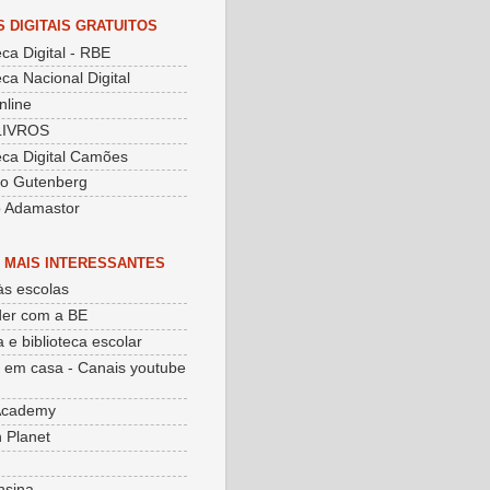
S DIGITAIS GRATUITOS
eca Digital - RBE
eca Nacional Digital
nline
LIVROS
teca Digital Camões
to Gutenberg
o Adamastor
 MAIS INTERESSANTES
às escolas
er com a BE
 e biblioteca escolar
 em casa - Canais youtube
Academy
 Planet
nsina