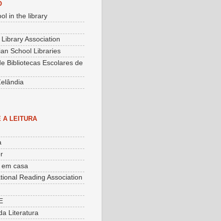
O
ol in the library
 Library Association
an School Libraries
e Bibliotecas Escolares de
elândia
 A LEITURA
a
r
o em casa
ational Reading Association
E
da Literatura