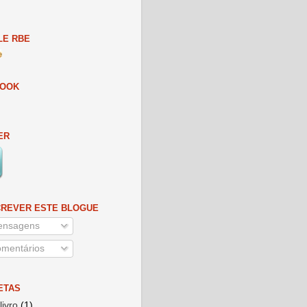
E RBE
BOOK
ER
REVER ESTE BLOGUE
nsagens
mentários
ETAS
livro
(1)