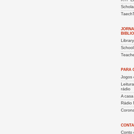
Schola
Taech
JORNA
BIBLI
Librar
School
Teache
PARA 
Jogos 
Leitur
rádio
A casa
Rádio 
Corona
CONTA
Conto 