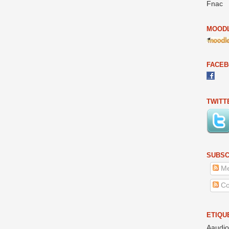
Fnac
MOODL
FACE
TWITT
SUBSC
Me
Co
ETIQU
Aaudio