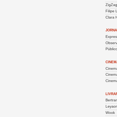
ZigZa
Filipe
Clara 
JORNA
Expre
Obser
Públic
CINEM
Cinema
Cinem
Cinema
LIVRA
Bertra
Leyaon
Wook