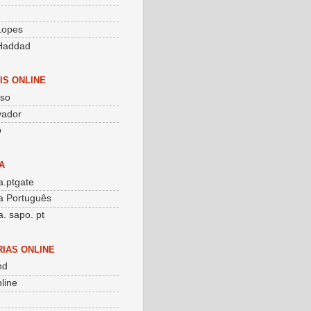
g
 Lopes
Haddad
IS ONLINE
sso
vador
o
A
.ptgate
a Português
. sapo. pt
RIAS ONLINE
nd
line