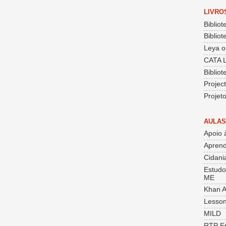
LIVRO
Bibliot
Bibliot
Leya o
CATA 
Biblio
Projec
Projet
AULAS
Apoio 
Aprend
Cidania
Estudo
ME
Khan 
Lesson
MILD
RTP E