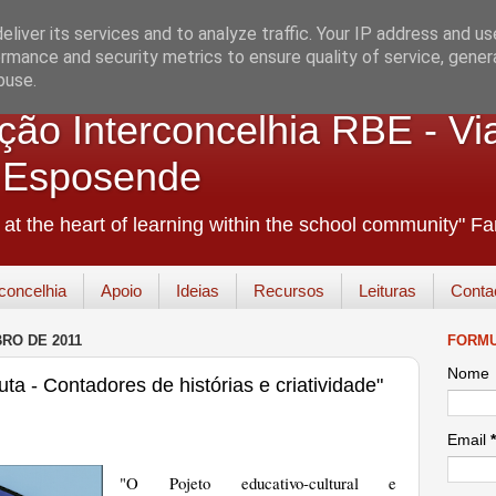
liver its services and to analyze traffic. Your IP address and u
rmance and security metrics to ensure quality of service, gene
buse.
ão Interconcelhia RBE - Vi
+ Esposende
e at the heart of learning within the school community" 
concelhia
Apoio
Ideias
Recursos
Leituras
Conta
RO DE 2011
FORMU
Nome
a - Contadores de histórias e criatividade"
Email
*
"O Pojeto educativo-cultural e