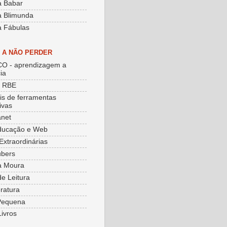
a Babar
a Blimunda
a Fábulas
S A NÃO PERDER
O - aprendizagem a
ia
e RBE
ais de ferramentas
ivas
net
ducação e Web
Extraordinárias
ubers
a Moura
de Leitura
eratura
Pequena
Livros