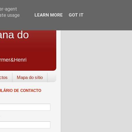
ser-agent
rate usage
LEARN MORE
GOT IT
ana do
Farmer&Henri
ctos
Mapa do sítio
LÁRIO DE CONTACTO