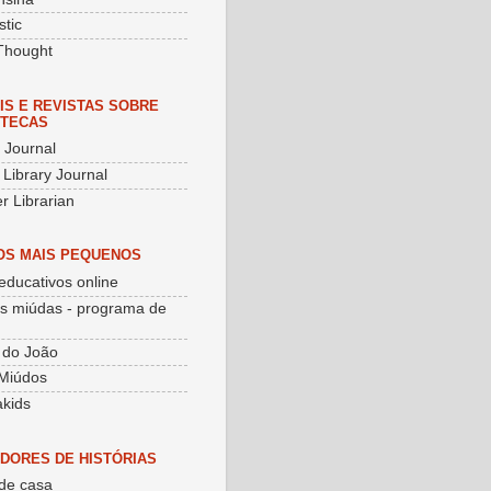
stic
Thought
IS E REVISTAS SOBRE
OTECAS
y Journal
 Library Journal
r Librarian
OS MAIS PEQUENOS
educativos online
as miúdas - programa de
 do João
Miúdos
kids
DORES DE HISTÓRIAS
de casa