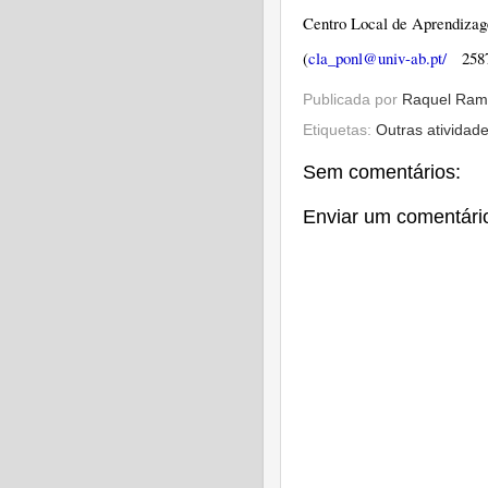
Centro Local de Aprendiza
(
cla_ponl@univ-ab.pt/
2587
Publicada por
Raquel Ram
Etiquetas:
Outras atividad
Sem comentários:
Enviar um comentári