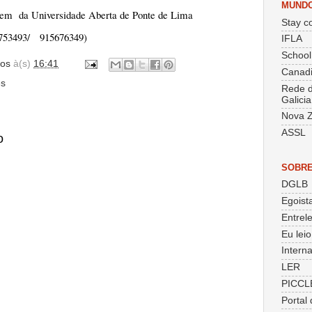
MUND
gem da Universidade Aberta de Ponte de Lima
Stay co
53493/ 915676349)
IFLA
School
os
à(s)
16:41
Canadi
es
Rede d
Galicia
Nova Z
ASSL
o
SOBRE
DGLB
Egoist
Entrele
Eu lei
Intern
LER
PICCL
Portal 