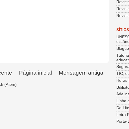
Revist
Revist
Revist
SÍTIO
UNESC
distânc
Blogu
Tutori
educat
Segura
cente
Página inicial
Mensagem antiga
TIC, e
Horas 
ck (Atom)
Bibliot
Adelin
Linha 
Da Lit
Letra 
Porta-