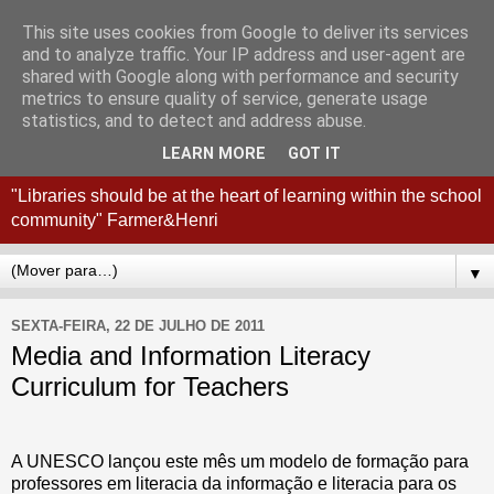
This site uses cookies from Google to deliver its services
Coordenação
and to analyze traffic. Your IP address and user-agent are
shared with Google along with performance and security
Interconcelhia RBE - Viana
metrics to ensure quality of service, generate usage
statistics, and to detect and address abuse.
do Castelo + Esposende
LEARN MORE
GOT IT
"Libraries should be at the heart of learning within the school
community" Farmer&Henri
▼
SEXTA-FEIRA, 22 DE JULHO DE 2011
Media and Information Literacy
Curriculum for Teachers
A UNESCO lançou este mês um modelo de formação para
professores em literacia da informação e literacia para os