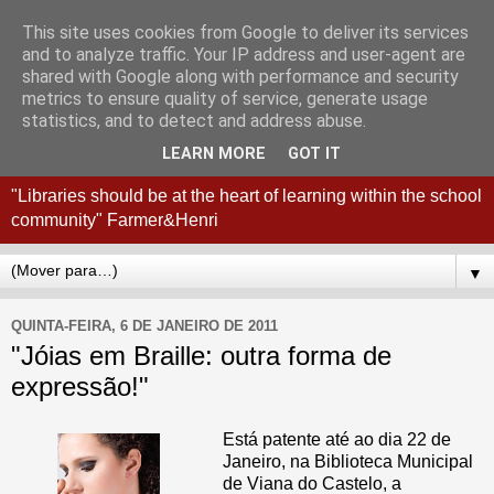
This site uses cookies from Google to deliver its services
Coordenação
and to analyze traffic. Your IP address and user-agent are
shared with Google along with performance and security
Interconcelhia RBE - Viana
metrics to ensure quality of service, generate usage
statistics, and to detect and address abuse.
do Castelo + Esposende
LEARN MORE
GOT IT
"Libraries should be at the heart of learning within the school
community" Farmer&Henri
▼
QUINTA-FEIRA, 6 DE JANEIRO DE 2011
"Jóias em Braille: outra forma de
expressão!"
Está patente até ao dia 22 de
Janeiro, na Biblioteca Municipal
de Viana do Castelo, a