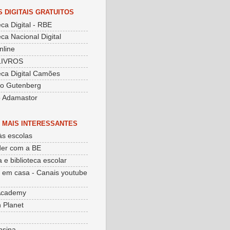
S DIGITAIS GRATUITOS
eca Digital - RBE
eca Nacional Digital
nline
LIVROS
teca Digital Camões
to Gutenberg
o Adamastor
 MAIS INTERESSANTES
às escolas
er com a BE
 e biblioteca escolar
 em casa - Canais youtube
Academy
 Planet
nsina