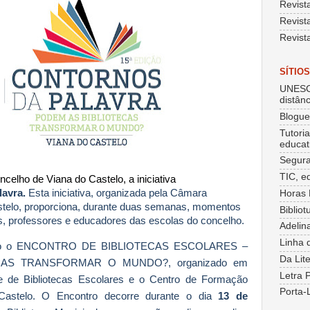
Revist
Revist
Revist
SÍTIO
UNESC
distânc
Blogu
Tutori
educat
Segura
TIC, e
ncelho de Viana do Castelo, a iniciativa
avra.
Esta iniciativa, organizada pela Câmara
Horas 
stelo, proporciona, durante duas semanas, momentos
Bibliot
os, professores e educadores das escolas do concelho.
Adelin
Linha 
ento o ENCONTRO DE BIBLIOTECAS ESCOLARES –
Da Lit
AS TRANSFORMAR O MUNDO?, organizado em
Letra 
 de Bibliotecas Escolares e o Centro de Formação
Porta-
Castelo. O Encontro decorre durante o dia
13 de