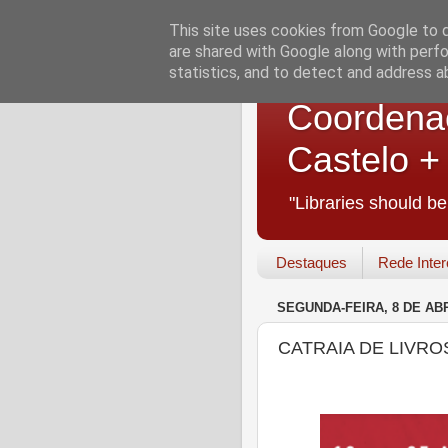
This site uses cookies from Google to de
are shared with Google along with perfo
statistics, and to detect and address a
Coordenaç
Castelo 
"Libraries should b
Destaques
Rede Inter
SEGUNDA-FEIRA, 8 DE ABR
CATRAIA DE LIVRO