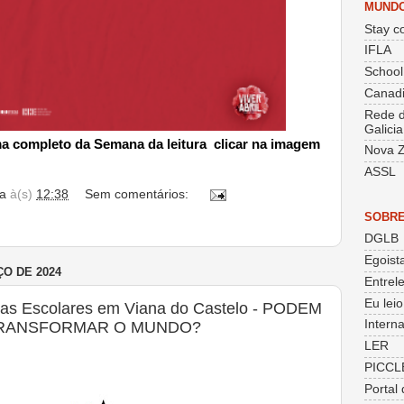
MUND
Stay co
IFLA
School
Canadi
Rede d
Galicia
a completo da Semana da leitura clicar na imagem
Nova Z
ASSL
a
à(s)
12:38
Sem comentários:
SOBRE
DGLB
Egoist
ÇO DE 2024
Entrele
Eu lei
ecas Escolares em Viana do Castelo - PODEM
Intern
TRANSFORMAR O MUNDO?
LER
PICCL
Portal 