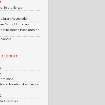
O
ol in the library
 Library Association
an School Libraries
e Bibliotecas Escolares de
elândia
 A LEITURA
a
r
o em casa
ational Reading Association
E
da Literatura