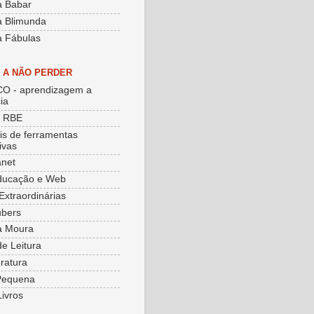
a Babar
a Blimunda
a Fábulas
S A NÃO PERDER
O - aprendizagem a
ia
e RBE
ais de ferramentas
ivas
net
ducação e Web
Extraordinárias
ubers
a Moura
de Leitura
eratura
Pequena
Livros