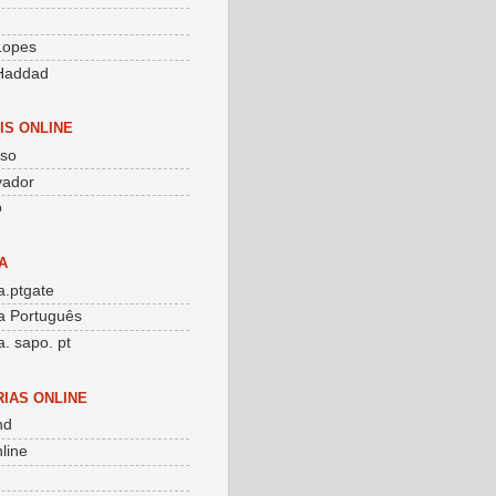
g
 Lopes
Haddad
IS ONLINE
sso
vador
o
A
.ptgate
a Português
. sapo. pt
RIAS ONLINE
nd
line