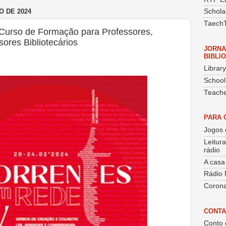
O DE 2024
Schola
Taech
Curso de Formação para Professores,
ores Bibliotecários
JORNA
BIBLI
Librar
School
Teache
PARA 
Jogos 
Leitur
rádio
A casa
Rádio 
Corona
CONTA
Conto 