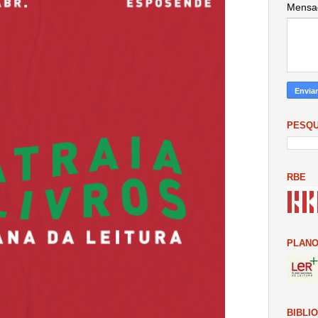
Mens
PESQU
RBE
PLANO
BIBLI