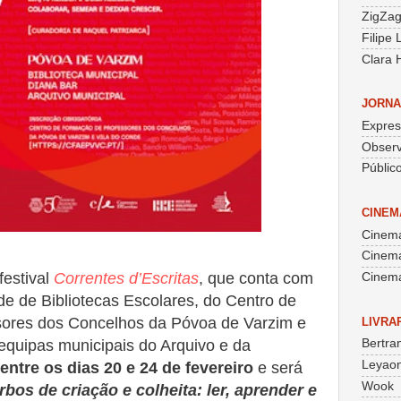
ZigZa
Filipe
Clara 
JORNA
Expre
Obser
Públic
CINEM
Cinema
Cinem
 festival
Correntes d’Escritas
, que conta com
Cinema
e de Bibliotecas Escolares, do Centro de
ores dos Concelhos da Póvoa de Varzim e
LIVRA
equipas municipais do Arquivo e da
Bertra
Leyaon
entre os dias 20 e 24 de fevereiro
e será
Wook
rbos de criação e colheita: ler, aprender e