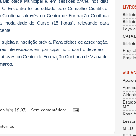
a Biblioteca Municipal e, em sessões
online,
nos dias
LIVRO
. O Encontro foi acreditado pelo Conselho Científico-
Bibliot
 Contínua, através do Centro de Formação Contínua
Bibliot
a modalidade de Curso (15 horas), relevando para
Leya o
cente.
CATA 
 sujeita a inscrição prévia.
Para efeitos de acreditação,
Biblio
res interessados em participar no Encontro deverão
Projec
ão através do Centro de Formação Contínua de Viana do
Projet
 março.
AULAS
Apoio 
Aprend
Cidania
Estudo
ME
os
à(s)
19:07
Sem comentários:
Khan 
Lesson
ntornos
MILD
RTP E