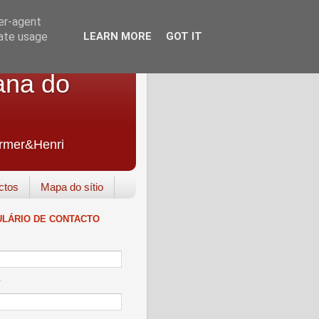
ser-agent
rate usage
LEARN MORE
GOT IT
ana do
Farmer&Henri
ctos
Mapa do sítio
LÁRIO DE CONTACTO