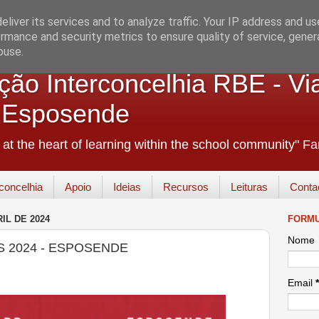
liver its services and to analyze traffic. Your IP address and u
rmance and security metrics to ensure quality of service, gene
buse.
ão Interconcelhia RBE - Vi
+ Esposende
e at the heart of learning within the school community" 
concelhia
Apoio
Ideias
Recursos
Leituras
Conta
IL DE 2024
FORMU
Nome
S 2024 - ESPOSENDE
Email
*