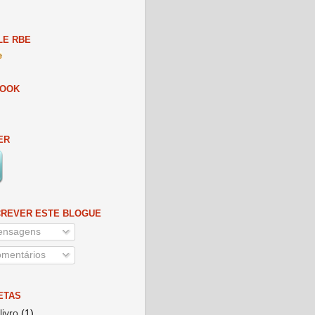
E RBE
BOOK
ER
REVER ESTE BLOGUE
nsagens
mentários
ETAS
livro
(1)