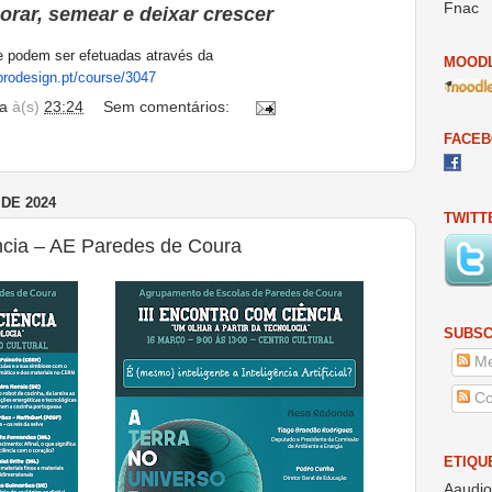
Fnac
rar, semear e deixar crescer
e podem ser efetuadas através da
MOODL
prodesign.
pt/course/3047
a
à(s)
23:24
Sem comentários:
FACE
DE 2024
TWITT
ncia – AE Paredes de Coura
SUBSC
Me
Co
ETIQU
Aaudio