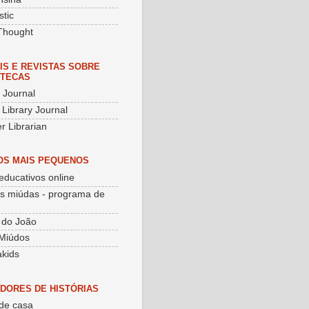
stic
Thought
IS E REVISTAS SOBRE
OTECAS
y Journal
 Library Journal
r Librarian
OS MAIS PEQUENOS
educativos online
as miúdas - programa de
 do João
Miúdos
kids
DORES DE HISTÓRIAS
de casa