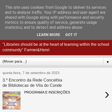
This site uses cookies from Google to deliver its services
Coordenação
and to analyze traffic. Your IP address and user-agent are
shared with Google along with performance and security
Interconcelhia RBE - Viana
metrics to ensure quality of service, generate usage
statistics, and to detect and address abuse.
do Castelo + Esposende
LEARN MORE
GOT IT
"Libraries should be at the heart of learning within the school
community" Farmer&Henri
▼
quinta-feira, 7 de setembro de 2023
3.º Encontro da Rede Concelhia
de Bibliotecas de Vila do Conde
›
PROGRAMA E INSCRIÇÕES