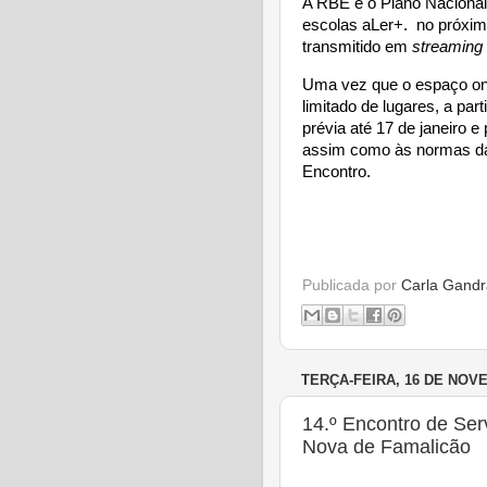
A RBE e o Plano Nacional
escolas aLer+. no próxim
transmitido em
streaming
Uma vez que o espaço on
limitado de lugares, a par
prévia até 17 de janeiro 
assim como às normas da 
Encontro.
Publicada por
Carla Gandr
TERÇA-FEIRA, 16 DE NOV
14.º Encontro de Serv
Nova de Famalicão