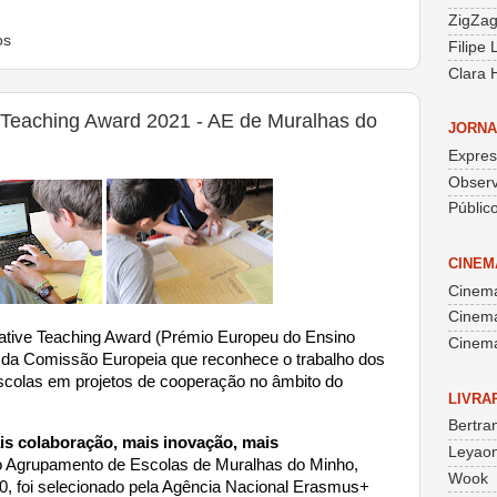
ZigZa
os
Filipe
Clara 
 Teaching Award 2021 - AE de Muralhas do
JORNA
Expre
Obser
Públic
CINEM
Cinema
Cinem
ative Teaching Award (Prémio Europeu do Ensino
Cinema
va da Comissão Europeia que reconhece o trabalho dos
scolas em projetos de cooperação no âmbito do
LIVRA
Bertra
is colaboração, mais inovação, mais
Leyaon
 Agrupamento de Escolas de Muralhas do Minho,
Wook
0, foi selecionado pela Agência Nacional Erasmus+