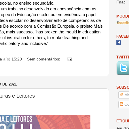
Fnac
scolar, no ensino secundário.
 um trabalho desenvolvido em consonância com as
ropeu da Educação e colocou em evidência o papel
MOODL
teca escolar no desenvolvimento de competências de
itais De acordo com a Comissão Europeia, o projeto Mais
ão, mais sucesso, “has broken the mould in education
FACE
of inspiration for others, to make teaching and
rticipatory and inclusive.”
TWITT
a
à(s)
15:29
Sem comentários:
 DE 2021
SUBSC
Me
turas e Leitores
Co
ETIQU
Aaudio