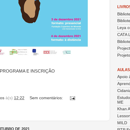
LIVRO
Bibliot
Bibliot
Leya o
CATA 
Biblio
Projec
Projet
AULAS
PROGRAMA E INSCRIÇÃO
Apoio 
Aprend
Cidania
Estudo
os
à(s)
12:22
Sem comentários:
ME
Khan 
Lesson
MILD
UTUBRO DE 2021
RTP E