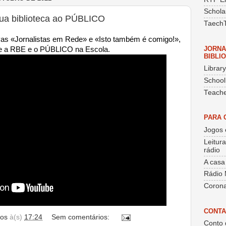
Schola
 tua biblioteca ao PÚBLICO
Taech
ivas «Jornalistas em Rede» e «Isto também é comigo!»,
JORNA
tre a RBE e o PÚBLICO na Escola.
BIBLI
Librar
School
Teache
PARA 
Jogos 
Leitur
rádio
A casa
Rádio 
Corona
CONTA
os
à(s)
17:24
Sem comentários:
Conto 