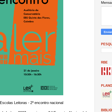
Mens
PESQU
RBE
PLANO
scolas Leitoras - 2º encontro nacional
BIBLI