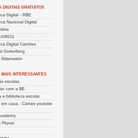
S DIGITAIS GRATUITOS
eca Digital - RBE
eca Nacional Digital
nline
LIVROS
teca Digital Camões
to Gutenberg
o Adamastor
 MAIS INTERESSANTES
às escolas
er com a BE
 e biblioteca escolar
 em casa - Canais youtube
Academy
 Planet
nsina