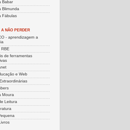
a Babar
a Blimunda
a Fábulas
S A NÃO PERDER
O - aprendizagem a
ia
e RBE
ais de ferramentas
ivas
net
ducação e Web
Extraordinárias
ubers
a Moura
de Leitura
eratura
Pequena
Livros