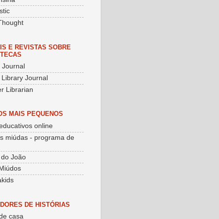
stic
Thought
IS E REVISTAS SOBRE
OTECAS
y Journal
 Library Journal
r Librarian
OS MAIS PEQUENOS
educativos online
as miúdas - programa de
 do João
Miúdos
kids
DORES DE HISTÓRIAS
de casa