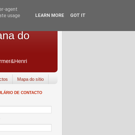
ser-agent
rate usage
LEARN MORE
GOT IT
ana do
Farmer&Henri
ctos
Mapa do sítio
LÁRIO DE CONTACTO