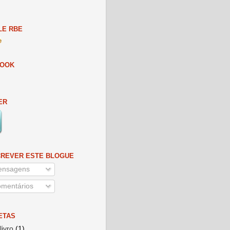
E RBE
BOOK
ER
REVER ESTE BLOGUE
nsagens
mentários
ETAS
livro
(1)