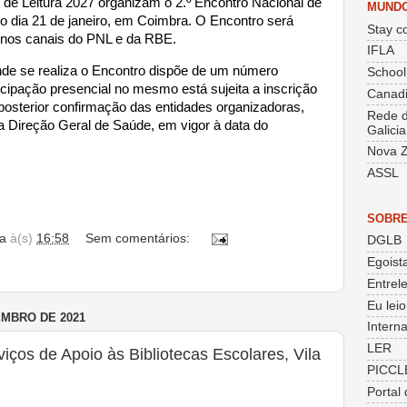
 de Leitura 2027 organizam o 2.º Encontro Nacional de
MUND
o dia 21 de janeiro, em Coimbra. O Encontro será
Stay co
nos canais do PNL e da RBE.
IFLA
de se realiza o Encontro dispõe de um número
School
ticipação presencial no mesmo está sujeita a inscrição
Canadi
e posterior confirmação das entidades organizadoras,
Rede d
Direção Geral de Saúde, em vigor à data do
Galicia
Nova Z
ASSL
SOBRE
a
à(s)
16:58
Sem comentários:
DGLB
Egoist
Entrele
Eu lei
EMBRO DE 2021
Intern
LER
iços de Apoio às Bibliotecas Escolares, Vila
PICCL
Portal 