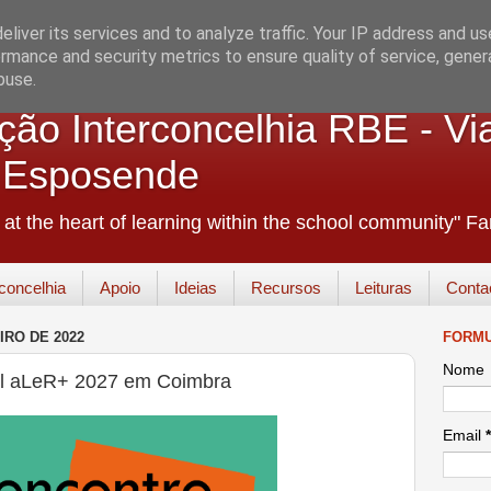
liver its services and to analyze traffic. Your IP address and u
rmance and security metrics to ensure quality of service, gene
buse.
ão Interconcelhia RBE - Vi
+ Esposende
e at the heart of learning within the school community" 
concelhia
Apoio
Ideias
Recursos
Leituras
Conta
IRO DE 2022
FORMU
Nome
al aLeR+ 2027 em Coimbra
Email
*