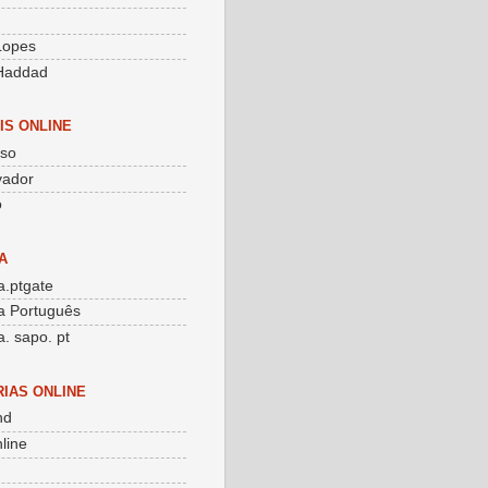
g
 Lopes
Haddad
IS ONLINE
sso
vador
o
A
.ptgate
a Português
. sapo. pt
RIAS ONLINE
nd
line