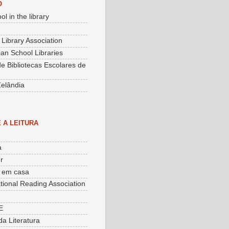
O
ol in the library
 Library Association
an School Libraries
e Bibliotecas Escolares de
elândia
 A LEITURA
a
r
o em casa
ational Reading Association
E
da Literatura